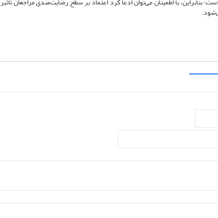
غیر ملاک) را تأیید می‌کند. همبستگی به‌دست‌آمده بین این دو متغیر 87/0 است؛ بنابراین، با اطمینان می‌توان ادعا کرد اعتماد بر سطح رضایت‌مندی مرا
‌شود.