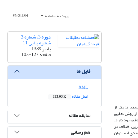
ورود به سامانه
ENGLISH
دوره 3، شماره 3 -
شماره پیاپی 11
پاییز 1389
صفحه
103-127
فایل ها
XML
اصل مقاله
853.03 K
‌پذیرد؛ یکی از
ه‌ای به حجم 8352 نفر در 51 دستگاه دولتی با استفاده از روش تحقیق
سابقه مقاله
لاف وجود دارد.
رین اختلاف در
هم رسانی
مندی (به عنوان