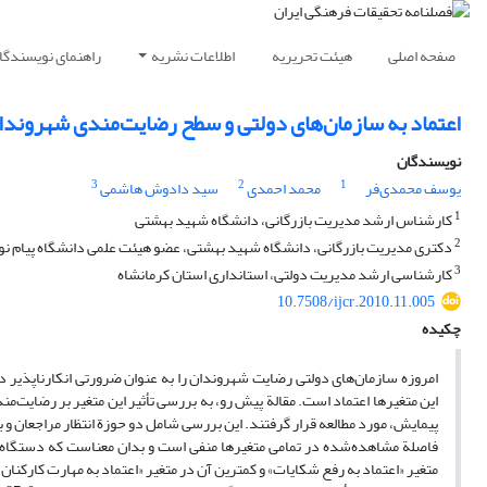
صفحه اصلی
هیئت تحریریه
اطلاعات نشریه
راهنمای نویسندگا
اعتماد به سازمان‌های دولتی و سطح رضایت‌مندی شهروندا
نویسندگان
3
2
1
یوسف محمدی‌فر
محمد احمدی
سید دادوش هاشمی
1
کارشناس ارشد مدیریت بازرگانی، دانشگاه شهید بهشتی
2
دکتری مدیریت بازرگانی، دانشگاه شهید بهشتی، عضو هیئت علمی دانشگاه پیام نو
3
کارشناسی ارشد مدیریت دولتی، استانداری استان کرمانشاه
10.7508/ijcr.2010.11.005
چکیده
امروزه سازمان‌های دولتی رضایت شهروندان را به عنوان ضرورتی انکار‌ناپذیر در
پیمایش، مورد مطالعه قرار گرفتند. این بررسی شامل دو حوزة انتظار مراجعان و ب
فاصلة مشاهده‌شده در تمامی متغیرها منفی است و بدان معناست که دستگاه‌ها
متغیر «اعتماد به رفع شکایات» و کمترین آن در متغیر «اعتماد به مهارت کارکنان»