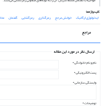
مواجهه با گفتمان مسلط سریال، آن را به گونه‌های متفاوتی رمزگشایی می‌کنند.
کلیدواژه‌ها
ایدئولوژی ارگانیک
خوانش مرجح
رمزگذاری
رمزگشایی
گفتمان
مخاط
مراجع
ارسال نظر در مورد این مقاله
نام و نام خانوادگی
*
پست الکترونیکی
*
وابستگی سازمانی *
توضیحات *