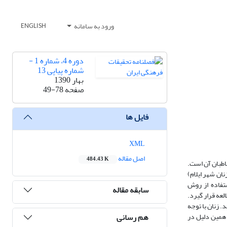
ورود به سامانه
ENGLISH
دوره 4، شماره 1 -
شماره پیاپی 13
بهار 1390
صفحه
49-78
فایل ها
XML
اصل مقاله
484.43 K
اطبان آن است.
ان شهر ایلام)
ستفاده از روش
سابقه مقاله
عه قرار گیرد.
 زنان با توجه
هم رسانی
 همین دلیل در