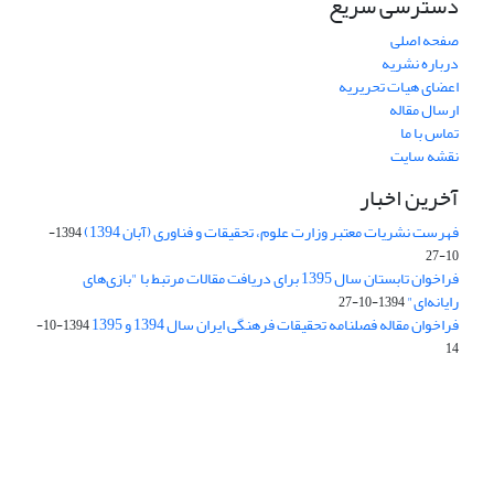
دسترسی سریع
صفحه اصلی
درباره نشریه
اعضای هیات تحریریه
ارسال مقاله
تماس با ما
نقشه سایت
آخرین اخبار
فهرست نشریات معتبر وزارت علوم، تحقیقات و فناوری (آبان 1394)
1394-
10-27
فراخوان تابستان سال 1395 برای دریافت مقالات مرتبط با "بازی‌های
رایانه‌ای"
1394-10-27
فراخوان مقاله فصلنامه تحقیقات فرهنگی ایران سال 1394 و 1395
1394-10-
14
Journal of Iran Cultural Research (JICR) is licensed under a