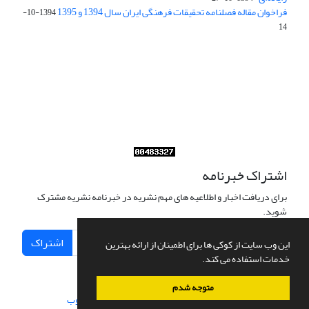
فراخوان مقاله فصلنامه تحقیقات فرهنگی ایران سال 1394 و 1395
1394-10-
14
Journal of Iran Cultural Research (JICR) is licensed under a
Creative Commons Attribution 4.0 International
CC-BY 4.0
اشتراک خبرنامه
برای دریافت اخبار و اطلاعیه های مهم نشریه در خبرنامه نشریه مشترک
شوید.
اشتراک
این وب سایت از کوکی ها برای اطمینان از ارائه بهترین
خدمات استفاده می کند.
متوجه شدم
سامانه مدیریت نشریات علمی.
طراحی و پیاده سازی از
سیناوب