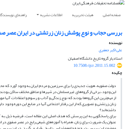
صفحه اصلی
هیئت تحریریه
اطلاعات نشریه
راهنمای نویسندگا
بررسی حجاب و نوع پوشش زنان زرتشتی در ایران عصر ص
نویسنده
علی اکبر جعفری
استادیار گروه تاریخ دانشگاه اصفهان
10.7508/ijcr.2011.15.002
چکیده
دولت صفویه، هویت جدیدی را برای سرزمین و مردم ایران به وجود آورد که محوریت
این وجود، برخی از گروه‌های غیرمسلمان در شهر‌ها و مناطق مختلف ساکن بودند 
از مهم‌ترین این گروه‌ها بودند که نوع زندگی و آداب و رسوم و اعتقادات آنها 
زنان زرتشتی و تصویری که از این رفتار اجتماعی آنها در منابع این دوره وجو
داشته‌اند؟
برای پاسخگویی به این پرسش که هدف اصلی این مقاله است، فرضیه ذیل به آزم
عنوان یک ضرورت برای زنان، همراه با آموزه‌های شیعی رایج در عصر صفوی در
موضوع این بررسی در حوزه جامعه‌شناسی تاریخی قرار می‌گیرد. در این بررسی ا