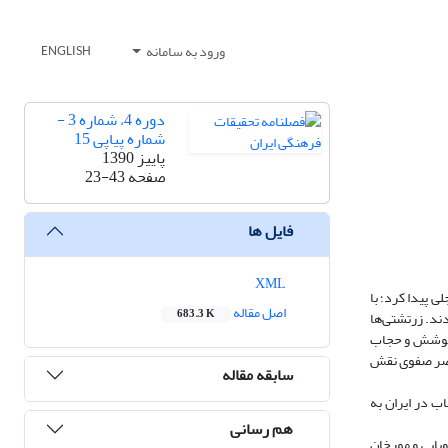
ورود به سامانه
ENGLISH
دوره 4، شماره 3 -
شماره پیاپی 15
پاییز 1390
صفحه
23-43
فایل ها
XML
ی پیدا کرد؛ با
اصل مقاله
683.3 K
ند. زرتشتی‌ها
وع پوشش و حجاب
 عصر صفوی نقش
سابقه مقاله
ب در ایران به
هم رسانی
پایی و مورخان