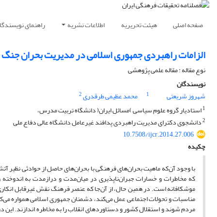
صفحه اصلی
هیئت تحریریه
اطلاعات نشریه
راهنمای نویسندگا
الزامات راهبردی جمهوری اسلامی در مدیریت بحران‌‌ جنگ 
نوع مقاله : مقاله علمی پژوهشی
نویسندگان
2
1
شهروز شریعتی
محمد عظیمی طرقدری
1
استادیار گروه علوم سیاسی )مسائل ایران( دانشگاه تربیت مدرس،
2
دانشجوی دکترای مدیریت راهبردی پدافند غیرعامل دانشگاه عالی دفاع ملی
10.7508/ijcr.2014.27.006
چکیده
با وجود آن‌که ماهیت بحران‌های فرهنگی با بحران‌های حاصل از حوادثی نظیر آتش
که مخاطرات و خسارات جبران‌ناپذیری در میان‌مدت و دراز‌مدت به اندوخته و
موشکافانه است. در همین حال، از آن‌جا که عنصر فرهنگ نقش غیرقابل انکاری د
مناسبات و تحولات اجتماعی عمل می‌کند، دشمنان جمهوری اسلامی همواره می‌کوش
مردم شوند و استقلال کشور و دستاوردهای انقلاب را به مخاطره اندازند. این 