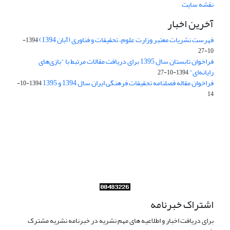
نقشه سایت
آخرین اخبار
فهرست نشریات معتبر وزارت علوم، تحقیقات و فناوری (آبان 1394)
1394-
10-27
فراخوان تابستان سال 1395 برای دریافت مقالات مرتبط با "بازی‌های
رایانه‌ای"
1394-10-27
فراخوان مقاله فصلنامه تحقیقات فرهنگی ایران سال 1394 و 1395
1394-10-
14
Journal of Iran Cultural Research (JICR) is licensed under a
Creative Commons Attribution 4.0 International
CC-BY 4.0
اشتراک خبرنامه
برای دریافت اخبار و اطلاعیه های مهم نشریه در خبرنامه نشریه مشترک