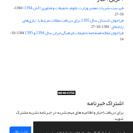
فهرست نشریات معتبر وزارت علوم، تحقیقات و فناوری (آبان 1394)
1394-
10-27
فراخوان تابستان سال 1395 برای دریافت مقالات مرتبط با "بازی‌های
رایانه‌ای"
1394-10-27
فراخوان مقاله فصلنامه تحقیقات فرهنگی ایران سال 1394 و 1395
1394-10-
14
Journal of Iran Cultural Research (JICR) is licensed under a
Creative Commons Attribution 4.0 International
CC-BY 4.0
اشتراک خبرنامه
برای دریافت اخبار و اطلاعیه های مهم نشریه در خبرنامه نشریه مشترک
شوید.
اشتراک
این وب سایت از کوکی ها برای اطمینان از ارائه بهترین