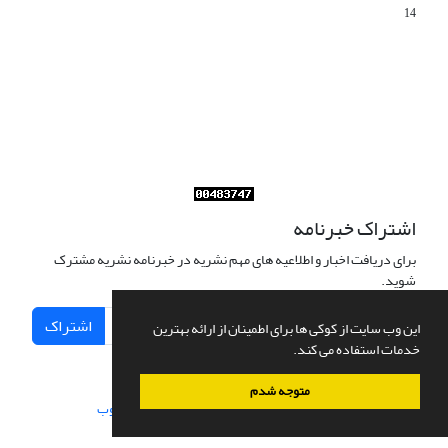
14
Journal of Iran Cultural Research (JICR) is licensed under a
Creative Commons Attribution 4.0 International
CC-BY 4.0
اشتراک خبرنامه
برای دریافت اخبار و اطلاعیه های مهم نشریه در خبرنامه نشریه مشترک
شوید.
اشتراک
این وب سایت از کوکی ها برای اطمینان از ارائه بهترین
خدمات استفاده می کند.
متوجه شدم
سامانه مدیریت نشریات علمی.
طراحی و پیاده سازی از
سیناوب