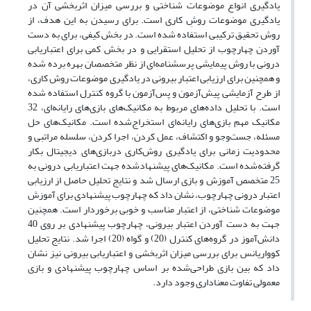
یادگیری انواع موضوعات شناختی و بررسی میزان اثربخشی آن در
یادگیری موضوعات روشِ کاری است. برای رسیدن به این هدف، از
روش تحقیق ترکیبی استفاده‌ شده است. در بخش کیفی، برای به دست
آوردن چهارچوب از تحلیل استقرایی و در بخش کمی برای اعتباریابی
درونی با روش پیمایشی پرسشنامه‌ای از نظر متخصصان بهره برده شده
و همچنین برای ارزیابی اعتبار بیرونی در یادگیری موضوعات روش کاری،
از طرح آزمایشی پیش‌آزمون و پس‌آزمون با گروه کنترل استفاده شده
است. با تحلیل داده‌های مربوط به مکانیک‌های بازی‌های رایانه‌ای، 32
مکانیک مهم بازی‌های رایانه‌ای استخراج‌شده است. مکانیک‌های حل
مسئله، جست‌و‌جو و اکتشاف، عمل کردن، اجرا کردن، سلسله مراتبی و
محدودیت زمانی برای یادگیری روش‌کاری دربازی‌های دیجیتال بکار
گرفته‌شده است. مکانیک‌های پیشنهادشده جهت اعتباریابی درونی به
25 متخصص آموزش و بازی ارسال شد و نتایج تحلیل حاصل از ارزیابی
اعتبار درونی چهارچوب، نشان داد که چهارچوب پیشنهادی برای آموزش
موضوعات شناختی، از اعتبار مناسب و خوبی برخوردار است. همچنین
جهت به دست آوردن اعتبار بیرونی، چهارچوب پیشنهادی بر روی 40
دانش‌آموز در گروه‌های کنترل (20) و گواه (20) اجرا شد. نتایج تحلیل
کوواریانس برای بررسی میزان اثربخشی و اعتباریابی بیرونی نیز نشان
داد که بین بازی طراحی‌شده بر اساس چهارچوب پیشنهادی و بازی
معمولی تفاوت معناداری وجود دارد.