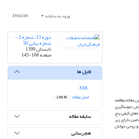
ورود به سامانه
ENGLISH
دوره 13، شماره 2 -
شماره پیاپی 50
تابستان 1399
صفحه
145-168
فایل ها
XML
اصل مقاله
2.06 M
 مقاله مطالعه
وش نمونه‌گیری
عین سال 1398 مصاحبه شد. پس از تحلیل داده‌‌های کیفی پنج
سابقه مقاله
و 5) هویت اربعینی. هر کدام از این مضامین دارای زیر
و روحی جوانان
هم رسانی