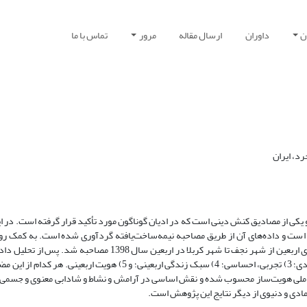
ن
داوران
ارسال مقاله
مرور
تماس با ما
رد، ایران
ی از مصادیق کنش دینی است که در ادیان گوناگون مورد تأکید قرار گرفته است. در این
فی است و داده‌‌های آن از طریق مصاحبه نیمه‌ساخت‌یافته گردآوری شده است. به کمک ر
نظری و هدفمند با 35 نفر از زائران جوان ایرانی (35-18 سال) در مسیر پیاده‌روی اربعین از شهر نجف تا شهر کربلا در ارب
مضمون اصلی شناسایی شد که عبارت‌اند‌از: 1) سفر فیزیکی؛ 2) شناختی، اعتقادی؛ 3) تجربی، احساسی؛ 4) سبک زندگی اربعینی؛ 
 عاملی هویت‌ساز محسوب شده و نقش اساسی در آرامش و نشاط و شادابی معنوی و جسمی 
 مادی و دنیوی از دیگر نتایج این پژوهش است.