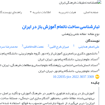
صفحه اصلی
هیئت تحریریه
اطلاعات نشریه
راهنمای نویسندگا
تبارشناسی ساخت ناتمام آموزش باز در ایران
نوع مقاله : مقاله علمی پژوهشی
نویسندگان
3
2
1
علی اصغر هدایتی
مهران فرج اللهی
نعمت الله فاضلی
محمدرضا سرم
1
دانشجوی دکتری برنامه‌ریزی آموزش از راه دور، گروه علوم تربیتی، دانشگاه پیام نور
2
استاد علوم تربیتی، دانشگاه پیام نور، تهران، ایران
3
استاد انسان‌شناسی اجتماعی، پژوهشگاه علوم انسانی و مطالعات فرهنگی، تهران، ای
4
استاد علوم‌تربیتی، دانشگاه پیام نور، تهران، ایران
10.22035/jicr.2022.3037.3369
چکیده
آموزش باز در پرتو رشد فناوری، با تغییر در «فرهنگ آموزش» و تأکید بر اصل «ی
بی‌توجهی‌شده، مقالۀ حاضر، به‌منظور آشکارسازی این «نیمگی»، مسئلۀ ساخت ناتما
ایران را دربر می‌گیرد‌ـ از شیوۀ تبارشناسی منسوب به فوکو، استفاده شده است