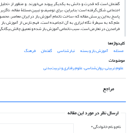
گفتمان است که قدرت و دانش به یکدیگر پیوند می‌خورند. و منظور از «تحلیل
اجتماعی شکل گرفته است؛ بنابراین، برای توصیف و تبیینِ مسئلۀ مقاله، ناگزی
پاسخ به این پرسش مقاله که «ساخت ناتمام آموزش باز در ایران معاصر، محصول چه
علم که به سیطرۀ نگاه ابزاری به آن انجامیده است، فهم نارس از آموزش باز
فرامدرن در تعارض است، سبب ناتمامی آموزش باز شده و تعمیق چالش بیگانگیِ 
کلیدواژه‌ها
مسئله
آموزش باز و بسته
تبارشناسی
گفتمان
فرهنگ
موضوعات
علوم تربیتی، روان‌شناسی، علوم رفتاری و تربیت‌بدنی
مراجع
ارسال نظر در مورد این مقاله
نام و نام خانوادگی
*