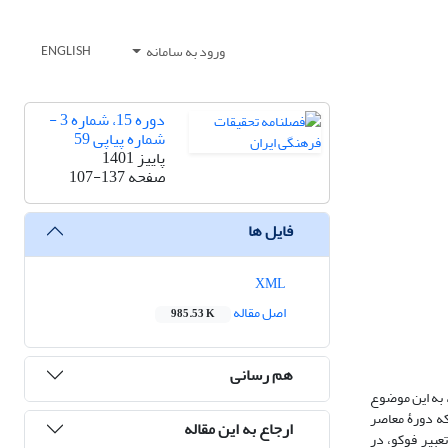
ورود به سامانه
ENGLISH
دوره 15، شماره 3 -
شماره پیاپی 59
پاییز 1401
صفحه
107-137
فایل ها
XML
اصل مقاله
985.53 K
هم رسانی
 به این موضوع
‌که دورۀ معاصر
ارجاع به این مقاله
عبیر فوکو، در