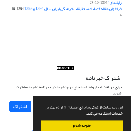
رایانه‌ای"
1394-10-27
فراخوان مقاله فصلنامه تحقیقات فرهنگی ایران سال 1394 و 1395
1394-10-
14
Journal of Iran Cultural Research (JICR) is licensed under a
Creative Commons Attribution 4.0 International
CC-BY 4.0
اشتراک خبرنامه
برای دریافت اخبار و اطلاعیه های مهم نشریه در خبرنامه نشریه مشترک
شوید.
اشتراک
این وب سایت از کوکی ها برای اطمینان از ارائه بهترین
خدمات استفاده می کند.
متوجه شدم
سامانه مدیریت نشریات علمی.
طراحی و پیاده سازی از
سیناوب