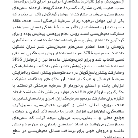
از‌سوی‌دیگر، و نیز ناتوانی دستگاه‌های اجرایی در اجرای کامل برنامه‌ها،
سبب اهمیت یافتن مشارکت گستردۀ همۀ گروه‌ها، ازجمله سمن‌های
محیط‌زیستی، می‌شود. مشارکت از عوامل گوناگونی تأثیر می‌پذیرد که
یکی از این عوامل برخورداری از سرمایۀ فرهنگی است. هدف مقالۀ
حاضر، تحلیل جامعه‌شناختی تأثیر سرمایۀ فرهنگی اعضای سمن‌ها بر
مشارکت محیط‌زیستی است. روش انجام پژوهش، پیمایش بوده و برای
گرد‌آوری داده‌ها از روش پرسش‌نامه استفاده شده است. جامعۀ آماری
پژوهش را همۀ اعضای سمن‌های محیط‌زیستی شهر تهران تشکیل
داده‌اند. حجم نمونۀ 376 نفر با استفاده از روش نمونه‌گیری تصادفی
نسبی انتخاب شد و برای تجزیه‌و‌تحلیل داده‌ها نیز از نرم‌افزار SPSS
استفاده شده است. نتایج پژوهش حاضر نشان داد که سرمایۀ فرهنگی
و مشارکت بیشتر پاسخ‌گویان در «حد متوسط و بیشتر» است و با افزایش
سرمایۀ فرهنگی و هریک از ابعاد آن به‌‌گونه‌ای جداگانه، مشارکت
افزایش یافته و اعضای برخوردار از سرمایۀ فرهنگی توانستند با
به‌کارگیری سازوکارهای خلاقانه ‌در موارد زیر نقش داشته باشند: ایجاد
انگیزه برای مشارکت مردم و سرمایه‌گذاران، اجرای برنامه‌های نمادین با
هدف ترویج، انتقال دانش و آموزش محیط‌زیستی، تسهیل‌گری،
مطالبه‌گری، توان‌افزایی، افزایش تعامل با جامعه، تأثیرگذاری بر دولت و
جوامع محلی، و.... به‌این‌ترتیب، می‌توان نتیجه گرفت که سمن‌های
محیط‌زیستی می‌توانند در ایجاد زمینه‌های پایداری در بین مردم نقش
داشته و مروجان خوبی برای برساخت مسائل محیط‌زیستی در سطح
جامعه باشند.