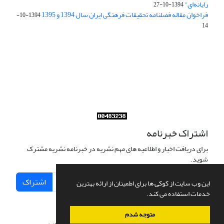
رایانه‌ای"
1394-10-27
فراخوان مقاله فصلنامه تحقیقات فرهنگی ایران سال 1394 و 1395
1394-10-
14
Journal of Iran Cultural Research (JICR) is licensed under a
Creative Commons Attribution 4.0 International
CC-BY 4.0
اشتراک خبرنامه
برای دریافت اخبار و اطلاعیه های مهم نشریه در خبرنامه نشریه مشترک
شوید.
اشتراک
این وب سایت از کوکی ها برای اطمینان از ارائه بهترین
خدمات استفاده می کند.
متوجه شدم
سامانه مدیریت نشریات علمی.
طراحی و پیاده سازی از
سیناوب