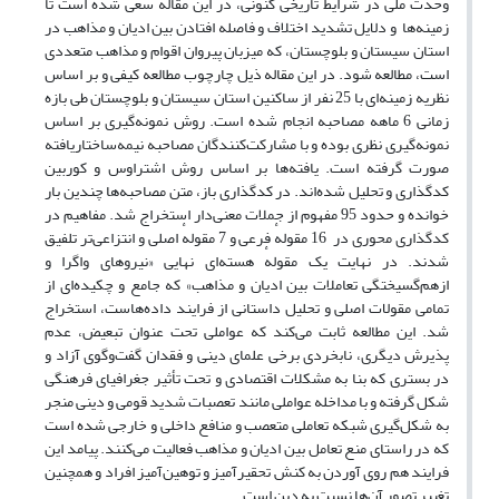
وحدت ملی در شرایط تاریخی کنونی، در این مقاله سعی شده است تا
زمینه‌ها و دلایل تشدید اختلاف و فاصله افتادن بین ادیان و مذاهب در
استان سیستان و بلوچستان، که میزبان پیروان اقوام و مذاهب متعددی
است، مطالعه شود. در این مقاله ذیل چارچوب مطالعه کیفی و بر اساس
نظریه زمینه‌ای با 25 نفر از ساکنین استان سیستان و بلوچستان طی بازه
زمانی 6 ماهه مصاحبه انجام شده است. روش نمونه‌گیری بر اساس
نمونه‌گیری نظری بوده و با مشارکت‌کنندگان مصاحبه نیمه‌ساختاریافته
صورت گرفته است. یافته‌ها بر اساس روش اشتراوس و کوربین
کدگذاری و تحلیل شده‌اند. در کدگذاری باز، متن مصاحبه‌ها چندین بار
خوانده و حدود 95 مفهوم از جملات معنی‌دار استخراج شد. مفاهیم در
کدگذاری محوری در 16 مقولهٔ فرعی و 7 مقولهٔ اصلی و انتزاعی‌تر تلفیق
شدند. در نهایت یک مقولهٔ هسته‌ای نهایی «نیروهای واگرا و
ازهم‌گسیختگی تعاملات بین ادیان و مذاهب» که جامع و چکیده‌ای از
تمامی مقولات اصلی و تحلیل داستانی از فرایند داده‌هاست، استخراج
شد. این مطالعه ثابت می‌کند که عواملی تحت عنوان تبعیض، عدم
پذیرش دیگری، نابخردی برخی علمای دینی و فقدان گفت‌وگوی آزاد و
در بستری که بنا به مشکلات اقتصادی و تحت تأثیر جغرافیای فرهنگی
شکل گرفته و با مداخله عواملی مانند تعصبات شدید قومی و دینی منجر
به شکل‌گیری شبکه تعاملی متعصب و منافع داخلی و خارجی شده است
که در راستای منع تعامل بین ادیان و مذاهب فعالیت می‌کنند. پیامد این
فرایند هم روی آوردن به کنش تحقیرآمیز و توهین‌آمیز افراد و همچنین
تغییر تصور آن‌ها نسبت به دین است.