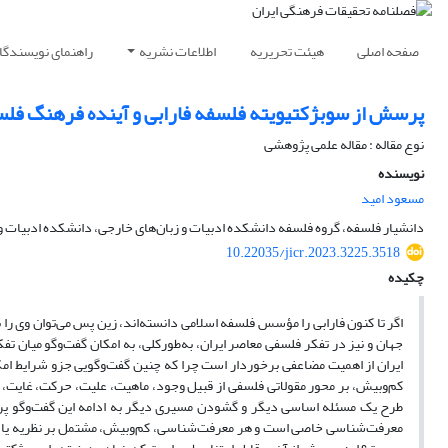
صفحه اصلی
هیئت تحریریه
اطلاعات نشریه
راهنمای نویسندگا
پرسش از سوبژکتیویته فلسفه فارابی و آینده فرهنگ فلس
نوع مقاله : مقاله علمی پژوهشی
نویسنده
مسعود امید
دانشیار فلسفه، گروه فلسفه دانشکده ادبیات و زبان‌های خارجی،‌ دانشکده ادبیات و ز
10.22035/jicr.2023.3225.3518
چکیده
اگر تا کنون فارابی را مؤسس فلسفه اسلامی دانسته‌اند، زین پس می‌توان وی ر
جهان و نیز در تفکر فلسفی معاصر ایران، به‌طورکلی، به امکان گفت‌وگو میان 
ایران از اهمیت مضاعفی برخوردار است چرا که چنین گفت‌وگویی جزو شرایط امکان 
کم‌وبیش، بر محور مقولاتی فلسفی از قبیل وجود، ماهیت، علیت، حرکت، غایت، م
طرح یک مسئله اساسی دیگر و گشودن مسیری دیگر به ادامه این گفت‌وگو پر
معرفت‌شناسی خاصی است و هر معرفت‌شناسی، کم‌وبیش، مشتمل بر نظریه یا 