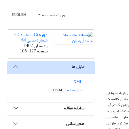
ورود به سامانه
ENGLISH
دوره 16، شماره 4 -
شماره پیاپی 64
زمستان 1402
صفحه
105-127
فایل ها
XML
اصل مقاله
1.79 M
ی از فیلسوفان
ندیشان کلاسیک
 این گفت‌وگو،
سابقه مقاله
که این‌بار با
فارابی متضمن
هم رسانی
ت نزد فارابی