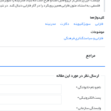
چیست؟ این پرسش از آن‌رو قابل اعتنا و طرح است که بنیاد مدرنیته را سوبژکتی
فلسفی، به استناد متون فارابی همین رویکرد را در آثار فارابی دنبال کند. در نتیج
کلیدواژه‌ها
فارابی
سوبژکتیویته
دکارت
مدرنیته
موضوعات
فارابی و سیاستگذاری فرهنگی
مراجع
ارسال نظر در مورد این مقاله
نام و نام خانوادگی
*
پست الکترونیکی
*
وابستگی سازمانی *