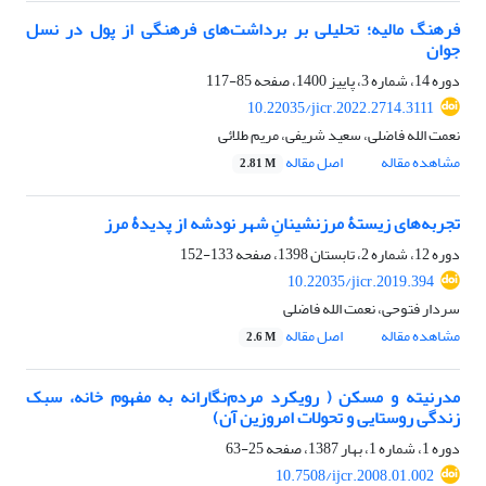
فرهنگ مالیه؛ تحلیلی بر برداشت‌های فرهنگی از پول در نسل
جوان
دوره 14، شماره 3، پاییز 1400، صفحه
85-117
10.22035/jicr.2022.2714.3111
نعمت الله فاضلی، سعید شریفی، مریم طلائی
مشاهده مقاله
اصل مقاله
2.81 M
تجربه‌های زیستۀ مرزنشینانِ شهر نودشه از پدیدۀ مرز
دوره 12، شماره 2، تابستان 1398، صفحه
133-152
10.22035/jicr.2019.394
سردار فتوحی، نعمت الله فاضلی
مشاهده مقاله
اصل مقاله
2.6 M
مدرنیته و مسکن ( رویکرد مردم‌نگارانه به مفهوم خانه، سبک
زندگی روستایی و تحولات امروزین آن)
دوره 1، شماره 1، بهار 1387، صفحه
25-63
10.7508/ijcr.2008.01.002