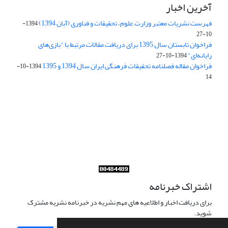
آخرین اخبار
فهرست نشریات معتبر وزارت علوم، تحقیقات و فناوری (آبان 1394)
1394-
10-27
فراخوان تابستان سال 1395 برای دریافت مقالات مرتبط با "بازی‌های
رایانه‌ای"
1394-10-27
فراخوان مقاله فصلنامه تحقیقات فرهنگی ایران سال 1394 و 1395
1394-10-
14
Journal of Iran Cultural Research (JICR) is licensed under a
Creative Commons Attribution 4.0 International
CC-BY 4.0
اشتراک خبرنامه
برای دریافت اخبار و اطلاعیه های مهم نشریه در خبرنامه نشریه مشترک
شوید.