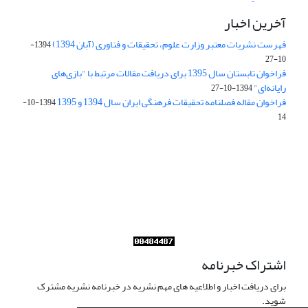
آخرین اخبار
فهرست نشریات معتبر وزارت علوم، تحقیقات و فناوری (آبان 1394)
1394-
10-27
فراخوان تابستان سال 1395 برای دریافت مقالات مرتبط با "بازی‌های
رایانه‌ای"
1394-10-27
فراخوان مقاله فصلنامه تحقیقات فرهنگی ایران سال 1394 و 1395
1394-10-
14
Journal of Iran Cultural Research (JICR) is licensed under a
Creative Commons Attribution 4.0 International
CC-BY 4.0
اشتراک خبرنامه
برای دریافت اخبار و اطلاعیه های مهم نشریه در خبرنامه نشریه مشترک
شوید.