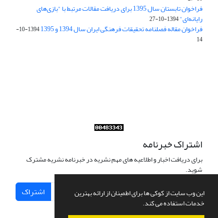
فراخوان تابستان سال 1395 برای دریافت مقالات مرتبط با "بازی‌های
رایانه‌ای"
1394-10-27
فراخوان مقاله فصلنامه تحقیقات فرهنگی ایران سال 1394 و 1395
1394-10-
14
Journal of Iran Cultural Research (JICR) is licensed under a
Creative Commons Attribution 4.0 International
CC-BY 4.0
اشتراک خبرنامه
برای دریافت اخبار و اطلاعیه های مهم نشریه در خبرنامه نشریه مشترک
شوید.
اشتراک
این وب سایت از کوکی ها برای اطمینان از ارائه بهترین
خدمات استفاده می کند.