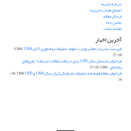
درباره نشریه
اعضای هیات تحریریه
ارسال مقاله
تماس با ما
نقشه سایت
آخرین اخبار
فهرست نشریات معتبر وزارت علوم، تحقیقات و فناوری (آبان 1394)
1394-
10-27
فراخوان تابستان سال 1395 برای دریافت مقالات مرتبط با "بازی‌های
رایانه‌ای"
1394-10-27
فراخوان مقاله فصلنامه تحقیقات فرهنگی ایران سال 1394 و 1395
1394-10-
14
Journal of Iran Cultural Research (JICR) is licensed under a
Creative Commons Attribution 4.0 International
CC-BY 4.0