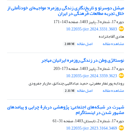
میشل دوسرتو و تاریخ‌نگاری زندگی روزمره: مواجهه‌ای خودتأملی از
خلال تجربه مطالعات فرهنگی در ایران
دوره 17، شماره 3، پاییز 1403، صفحه
143-171
10.22035/jicr.2024.3331.3603
هادی آقاجانزاده
مشاهده مقاله
اصل مقاله
2.08 M
نوستالژی وطن در زندگی روزمره ایرانیان مهاجر
دوره 17، شماره 3، پاییز 1403، صفحه
173-203
10.22035/jicr.2024.3359.3623
رودابه پورغفار مغفرتی، حمید عباداللهی چنذانق، مازیار جفرودی
مشاهده مقاله
اصل مقاله
2.11 M
شهرت در شبکه‌های اجتماعی: پژوهشی دربارۀ چرایی‌ و پیامدهای
مشهور شدن در اینستاگرام
دوره 17، شماره 2، تابستان 1403، صفحه
31-61
10.22035/jicr.2023.3164.3469