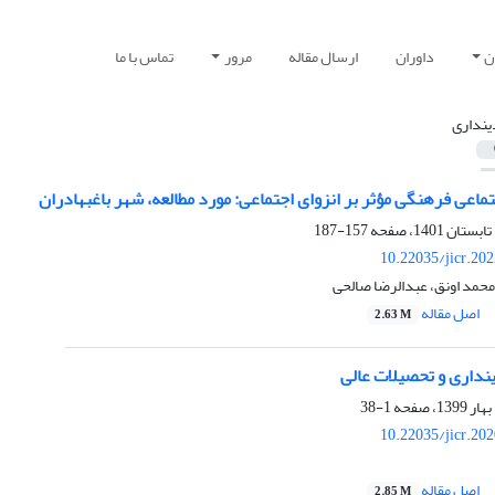
ن
داوران
ارسال مقاله
مرور
تماس با ما
ینداری
ماعی فرهنگی مؤثر بر انزوای اجتماعی: مورد مطالعه، شهر باغبهادران
157-187
10.22035/jicr.20
زمحمد اونق، عبدالرضا صالحی
اصل مقاله
2.63 M
ینداری و تحصیلات عالی
1-38
10.22035/jicr.20
اصل مقاله
2.85 M