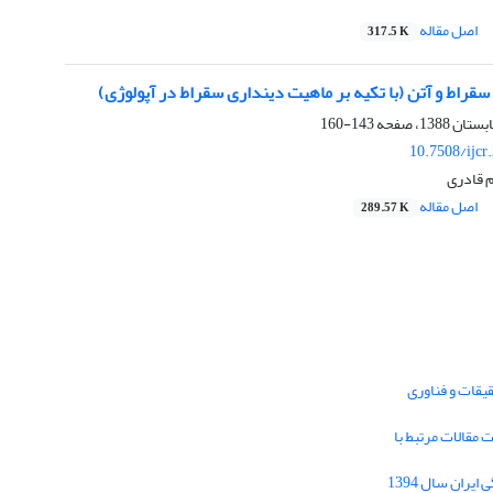
اصل مقاله
317.5 K
سقراط و آتن (با تکیه بر ماهیت دینداری سقراط در آپولوژی)
143-160
10.7508/ijcr
 قادری
اصل مقاله
289.57 K
یقات و فناوری
1395 برای دریافت مقالات مرتبط با
Journal of Iran Cultural Research (JICR) is
licensed under a
فراخوان مقاله فصلنامه تحقیقات فرهنگی ایران سال 1394