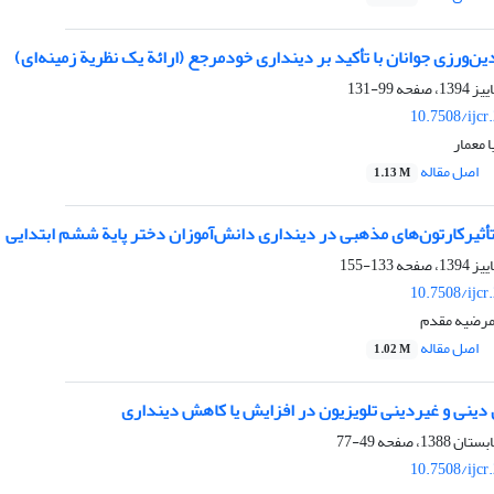
ن‌ورزی جوانان با تأکید بر دینداری خودمرجع (ارائة یک نظریة زمینه‌ای)
99-131
10.7508/ijcr
 معمار
اصل مقاله
1.13 M
تأثیرکارتون‌های مذهبی در دینداری دانش‌آموزان دختر پایة ششم ابتدایی
133-155
10.7508/ijcr
رضیه مقدم
اصل مقاله
1.02 M
 دینی و غیردینی تلویزیون در افزایش یا کاهش دینداری
49-77
10.7508/ijcr