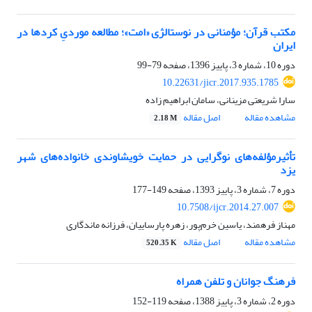
مکتب قرآن؛ مؤمنانی در نوستالژی «امت»؛ مطالعه موردیِ کردها در
ایران
دوره 10، شماره 3، پاییز 1396، صفحه
79-99
10.22631/jicr.2017.935.1785
سارا شریعتی مزینانی، سامان ابراهیم زاده
مشاهده مقاله
اصل مقاله
2.18 M
تأثیرمؤلفه‌های نوگرایی در حمایت خویشاوندی خانواده‌های شهر
یزد
دوره 7، شماره 3، پاییز 1393، صفحه
149-177
10.7508/ijcr.2014.27.007
مهناز فرهمند، یاسین خرم‌پور، زهره پارساییان، فرزانه ماندگاری
مشاهده مقاله
اصل مقاله
520.35 K
فرهنگ جوانان و تلفن همراه
دوره 2، شماره 3، پاییز 1388، صفحه
119-152