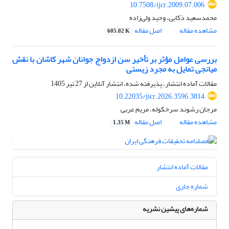
10.7508/ijcr.2009.07.006
محمدسعید ذکایی، وحید ولی‌زاده
مشاهده مقاله
اصل مقاله
605.02 K
بررسی عوامل مؤثر بر تأخیر سن ازدواج جوانان شهر کاشان با نقش
میانجی تمایل به مجرد زیستی
مقالات آماده انتشار، پذیرفته شده، انتشار آنلاین از
27 تیر 1405
10.22035/jicr.2026.3596.3814
مرجان رشوند سرخکوله، مریم عربی
مشاهده مقاله
اصل مقاله
1.35 M
مقالات آماده انتشار
شماره جاری
شماره‌های پیشین نشریه