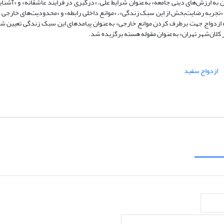
 به ارزش‌های دینی جامعه» به‌عنوان شرایط علی، «درگیری در فرایند عاشقانه» و «آشنایی
باز»، «تجربه‌ رضایت‌بخش از این سبک زندگی»، «موانع داخلی رابطه» و «محدودیت‌های خارجی ر
ول به ازدواج جهت برطرف کردن موانع خارجی» به‌عنوان پیامدهای این سبک زندگی تعیین ش
 کلان‌شهر تهران» به‌عنوان مقوله‌ هسته برگزیده شد.
ازدواج سفید