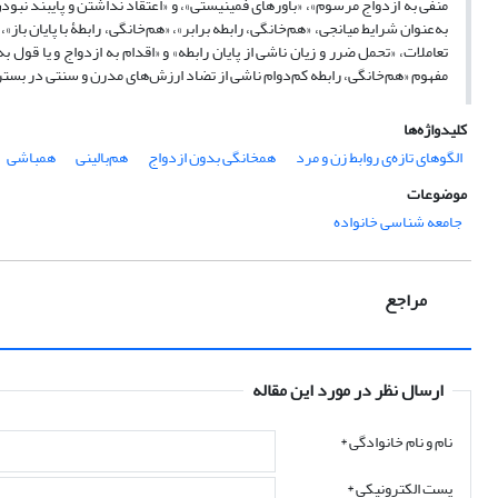
منفی به ازدواج مرسوم»، «باورهای فمینیستی»، و «اعتقاد نداشتن و پایبند نبودن
به‌عنوان شرایط میانجی، «هم‌‌خانگی، رابطه‌ برابر»، «هم‌‌خانگی، رابطۀ با پایان 
تعاملات، «تحمل ضرر و زیان ناشی از پایان رابطه» و «اقدام به ازدواج و یا ق
مفهوم «هم‌‌خانگی، رابطه‌ کم‌دوام ناشی از تضاد ارزش‌های مدرن و سنتی در بستر
کلیدواژه‌ها
الگوهای تازه‌ی روابط زن و مرد
همخانگی بدون ازدواج
هم‌بالینی
همباشی
موضوعات
جامعه شناسی خانواده
مراجع
ارسال نظر در مورد این مقاله
نام و نام خانوادگی
*
پست الکترونیکی
*