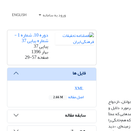
ورود به سامانه
ENGLISH
دوره 10، شماره 1 -
شماره پیاپی 37
پیاپی 37
بهار 1396
صفحه
29-57
فایل ها
XML
اصل مقاله
2.66 M
وانان، «ازدواج
مورد دلایل و
دهایی که عملاً
سابقه مقاله
ازاین‌رو با استفاده از تکنیک «مصاحبه‌ عمیق و آزاد» در چارچوب روش «نظریه‌ زمینه‌ای» داده‌های لازم از 16 زوجی که هم‌‌خانگی را
زمینه‌ای، «دید
هم رسانی