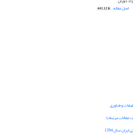
زاد دوران
اصل مقاله
443.12 K
یقات و فناوری
1395 برای دریافت مقالات مرتبط با
Journal of Iran Cultural Research (JICR) is
licensed under a
فراخوان مقاله فصلنامه تحقیقات فرهنگی ایران سال 1394