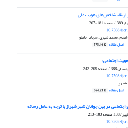
ارتقاء شاخص‌های هویت ملی
181-207
10.7508/ijcr
 اقدم، محمد شیری، سجاد اجاقلو
اصل مقاله
575.46 K
هویت اجتماعی:
209-242
10.7508/ijcr
 شیری
اصل مقاله
564.23 K
جتماعی در بین جوانان شهر شیراز با توجه به عامل رسانه
183-213
10.7508/ijcr