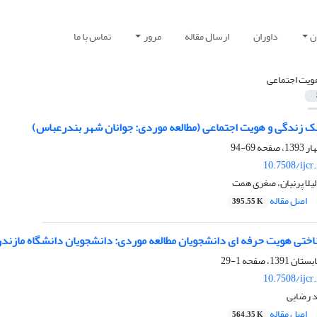
ن
داوران
ارسال مقاله
مرور
تماس با ما
ویت اجتماعی
بک زندگی و هویت اجتماعی (مطالعه موردی: جوانان شهر بندرعباس)
69-94
10.7508/ijcr
لیلا پرنیان، صغری همت
اصل مقاله
395.55 K
اختی هویت حرفه ای دانشجویان مطالعه موردی: دانشجویان دانشگاه مازندر
1-29
10.7508/ijcr
 رضایی
اصل مقاله
564.35 K