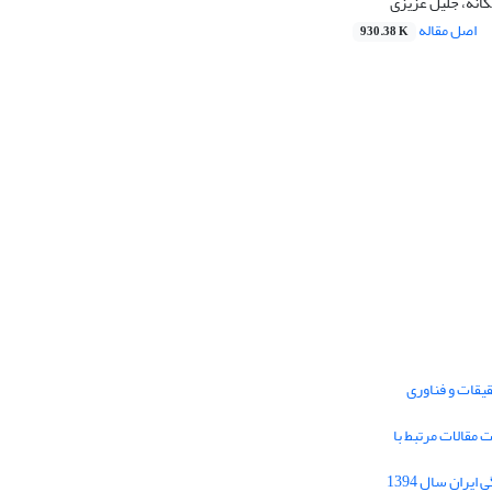
انه، جلیل عزیزی
اصل مقاله
930.38 K
یقات و فناوری
1395 برای دریافت مقالات مرتبط با
Journal of Iran Cultural Research (JICR) is
licensed under a
فراخوان مقاله فصلنامه تحقیقات فرهنگی ایران سال 1394