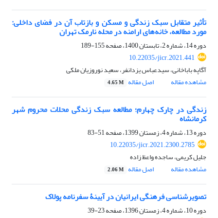
تأثیر متقابل سبک زندگی و مسکن و بازتاب آن در فضای داخلی:
مورد مطالعه، خانه‌های ارامنه در محله نارمک تهران
دوره 14، شماره 2، تابستان 1400، صفحه
155-189
10.22035/jicr.2021.441
آگاپه باباخانی، سیدعباس یزدانفر، سعید نوروزیان ملکی
مشاهده مقاله
اصل مقاله
4.65 M
زندگی در چارک چهارم؛ مطالعه سبک زندگی محلات محروم شهر
کرمانشاه
دوره 13، شماره 4، زمستان 1399، صفحه
51-83
10.22035/jicr.2021.2300.2785
جلیل کریمی، ساجده واعظ زاده
مشاهده مقاله
اصل مقاله
2.06 M
تصویرشناسی فرهنگی ایرانیان در آیینۀ سفرنامه پولاک
دوره 10، شماره 4، زمستان 1396، صفحه
23-39