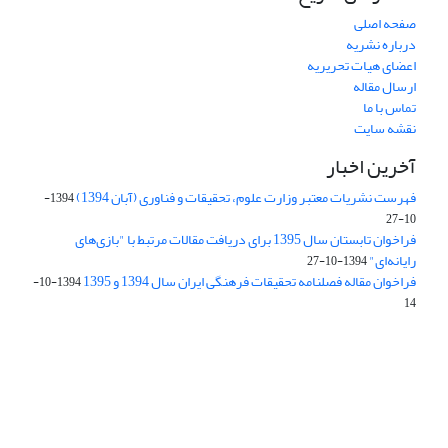
صفحه اصلی
درباره نشریه
اعضای هیات تحریریه
ارسال مقاله
تماس با ما
نقشه سایت
آخرین اخبار
فهرست نشریات معتبر وزارت علوم، تحقیقات و فناوری (آبان 1394)
1394-
10-27
فراخوان تابستان سال 1395 برای دریافت مقالات مرتبط با "بازی‌های
رایانه‌ای"
1394-10-27
فراخوان مقاله فصلنامه تحقیقات فرهنگی ایران سال 1394 و 1395
1394-10-
14
Journal of Iran Cultural Research (JICR) is licensed under a