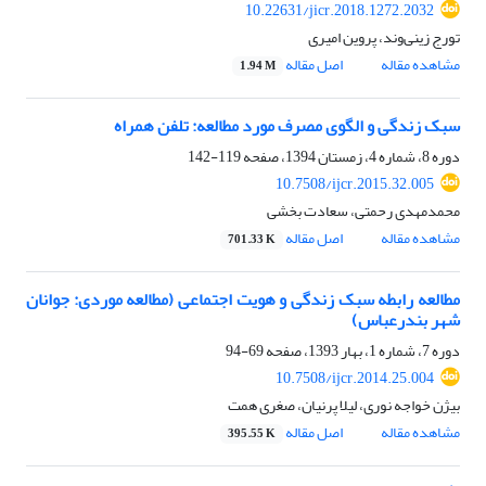
10.22631/jicr.2018.1272.2032
تورج زینی‌وند، پروین امیری
مشاهده مقاله
اصل مقاله
1.94 M
سبک زندگی و الگوی مصرف مورد مطالعه:‌ تلفن همراه
دوره 8، شماره 4، زمستان 1394، صفحه
119-142
10.7508/ijcr.2015.32.005
محمدمهدی رحمتی، سعادت بخشی
مشاهده مقاله
اصل مقاله
701.33 K
مطالعه رابطه سبک زندگی و هویت اجتماعی (مطالعه موردی: جوانان
شهر بندرعباس)
دوره 7، شماره 1، بهار 1393، صفحه
69-94
10.7508/ijcr.2014.25.004
بیژن خواجه نوری، لیلا پرنیان، صغری همت
مشاهده مقاله
اصل مقاله
395.55 K