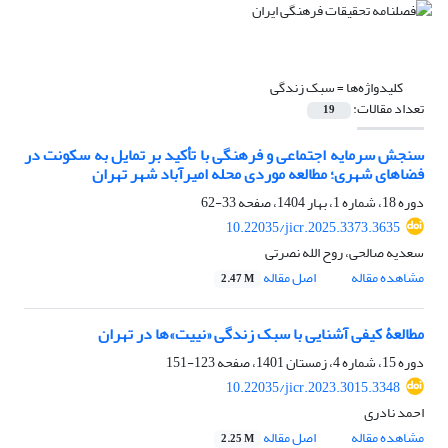
کلیدواژه‌ها =
سبک زندگی
تعداد مقالات:
19
سنجش سرمایه اجتماعی و فرهنگی با تأکید بر تمایل به سکونت در
فضاهای شهری؛ مطالعه موردی محله امیرآباد شهر تهران
دوره 18، شماره 1، بهار 1404، صفحه
33-62
10.22035/jicr.2025.3373.3635
سعدیه صالحی، روح الله نصرتی
مشاهده مقاله
اصل مقاله
2.47 M
مطالعۀ کیفی آشنایی با سبک زندگی «نییت»‌ها در تهران
دوره 15، شماره 4، زمستان 1401، صفحه
123-151
10.22035/jicr.2023.3015.3348
احمد نادری
مشاهده مقاله
اصل مقاله
2.25 M