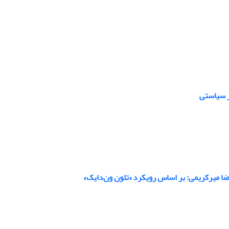
ر سیاستی
ضا میرکریمی: بر اساس رویکرد «تئون ون‌دایک»