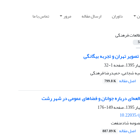
ن
داوران
ارسال مقاله
مرور
تماس با ما
العات فرهنگی
5
صویر تهران و تجربه بیگانگی
1-32
یه شجاعی، حمیدرضا فرهنگی
اصل مقاله
799.8 K
لعه‌ای درباره جوانان و فضاهای عمومی‌‌ در شهر رشت
149-176
10.22035/i
عصومه شادمنفعت
اصل مقاله
887.89 K