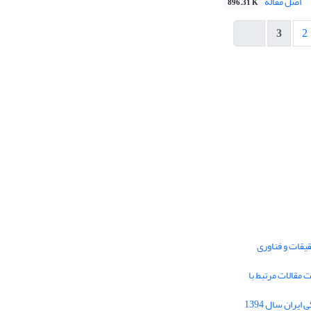
اصل مقاله
896.31 K
3
2
یقات و فناوری
1395 برای دریافت مقالات مرتبط با
Journal of Iran Cultural Research (JICR) is
licensed under a
فراخوان مقاله فصلنامه تحقیقات فرهنگی ایران سال 1394