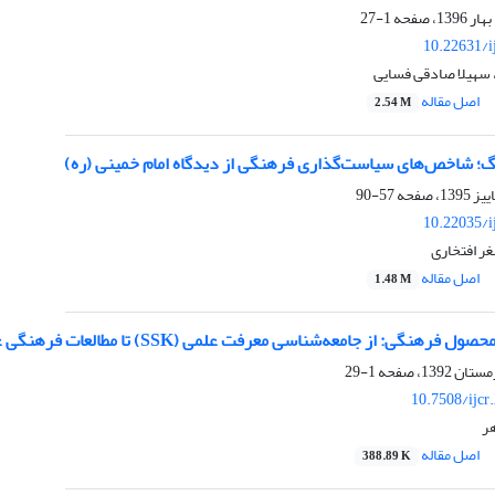
1-27
10.22631/i
 سهیلا صادقی فسایی
اصل مقاله
2.54 M
 شاخص‌های سیاست‌گذاری فرهنگی از دیدگاه امام خمینی (ره)
57-90
10.22035/i
غر افتخاری
اصل مقاله
1.48 M
هنگی: از جامعه‌شناسی معرفت علمی (SSK) تا مطالعات فرهنگی علم (CSS)
1-29
10.7508/ijcr
هر
اصل مقاله
388.89 K