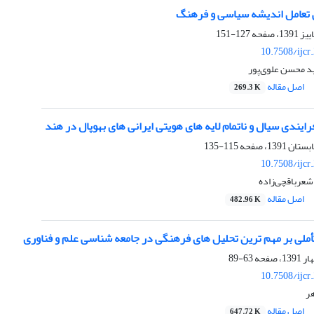
 تعامل اندیشه سیاسی و فرهنگ
127-151
10.7508/ijcr
د محسن علوی‌پور
اصل مقاله
269.3 K
رایندی سیال و ناتمام لایه های هویتی ایرانی های بهوپال در هند
115-135
10.7508/ijcr
 شعرباقچی‌زاده
اصل مقاله
482.96 K
أملی بر مهم ترین تحلیل های فرهنگی در جامعه شناسی علم و فناوری
63-89
10.7508/ijcr
هر
اصل مقاله
647.72 K