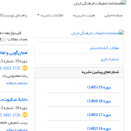
صفحه اصلی
هیئت تحریریه
اطلاعات نشریه
راهنمای نویسندگا
کلیدواژه‌ها =
ف
تعداد مقالات:
1
مقالات آماده انتشار
همان‌گویی و لفا
شماره جاری
دوره 19، شماره 2، تابستان 1405، صفحه
26.3503.3735
شماره‌های پیشین نشریه
رضا معصومی راد
مشاهده مقاله
دوره 19 (1405)
«خانۀ عنکبوت»، 
دوره 18 (1404)
دوره 18، شماره 3، پاییز 1404، صفحه
دوره 17 (1403)
25.3491.3726
زینب شفیعی، فاطم
دوره 16 (1402)
مشاهده مقاله