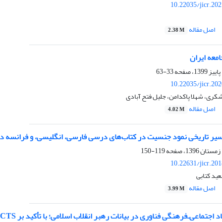
10.22035/jicr.20
اصل مقاله
2.38 M
معه ایران
33-63
10.22035/jicr.20
کری، شهلا پاکدامن، جلیل فتح آبادی
اصل مقاله
4.02 M
یخی نمود جنسیت در کتاب‌های درسی فارسی، انگلیسی، و فرانسه در ایران در یک بازه 70 ساله (1391-1316
119-150
10.22631/jicr.20
عید کتابی
اصل مقاله
3.99 M
 اجتماعی‌ـ‌فرهنگی فناوری در بیانات رهبر انقلاب اسلامی؛ با تأکید بر ICTS