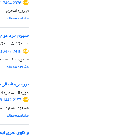
21.2494.2926
فیروزه اصغری
مشاهده مقاله
مفهوم خرد در جا
دوره 13، شماره 3، پاییز 1399، صفحه
20.2477.2916
مهدی دستا، امید ش
مشاهده مقاله
بررسی تطبیقی سیر تار
دوره 10، شماره 4، زمستان 1396، صفحه
18.1442.2157
مسعود اله یاری، س
مشاهده مقاله
واکاوی نظری ابعاد