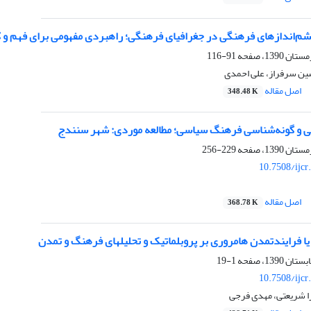
م‌اندازهای فرهنگی در جغرافیای فرهنگی؛ راهبردی مفهومی برای فهم و 
91-116
ین سرفراز، علی احمدی
اصل مقاله
348.48 K
ی و گونه‌شناسی فرهنگ سیاسی؛ مطالعه موردی: شهر سنندج
229-256
10.7508/ijcr
اصل مقاله
368.78 K
ا فرایندتمدن هامروری بر پروبلماتیک و تحلیلهای فرهنگ و تمدن
1-19
10.7508/ijcr
ا شریعتی، مهدی فرجی