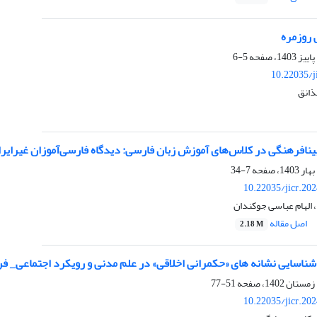
 روزمره
5-6
10.22035/j
ذانق
ینافرهنگی در کلاس‌های آموزش زبان فارسی: دیدگاه فارسی‌آموزان غیرایرا
7-34
10.22035/jicr.20
، الهام عباسی جوکندان
اصل مقاله
2.18 M
و شناسایی نشانه های «حکمرانی اخلاقی» در علم مدنی و رویکرد اجتماعی_ ف
51-77
10.22035/jicr.20