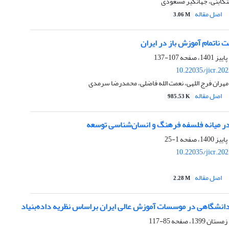
کابنی، جهانگیر مسعودی
اصل مقاله
3.06 M
ناتمام آموزش باز در ایران
107-137
10.22035/jicr.20
مهران فرج اللهی، نعمت الله فاضلی، محمدرضا سرمدی
اصل مقاله
985.53 K
 میانه فلسفه فرهنگ و انسان‌شناسی توسعه
1-25
10.22035/jicr.20
اصل مقاله
2.28 M
انشگاهی در موسسات آموزش عالی ایران براساس نظریه داده‌بنیاد
85-117