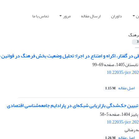
ن
داوران
ارسال مقاله
مرور
تماس با ما
رهنگ
3
ظی در گفتار، اکراه و امتناع در اجرا؛ تحلیل وضعیت بخش فرهنگ در قوانین 
69-99
10.22035/jicr.20
اصل مقاله
1.15 M
تبیین حک‌شدگی بازاریابی شبکه‌ای در پارادایم جامعه‌شناسی اقتصادی
5-58
10.22035/jicr.20
ه رضائی
اصل مقاله
1.26 M