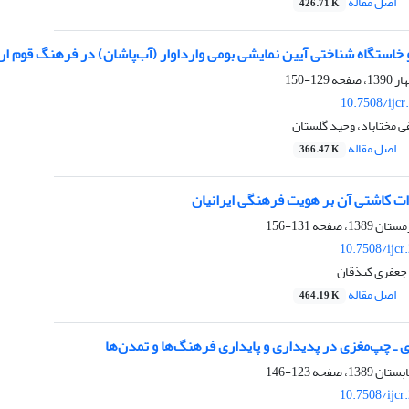
اصل مقاله
426.71 K
خاستگاه شناختی آیین نمایشی بومی وارداوار (آب‌پاشان) در فرهنگ قوم ار
129-150
10.7508/ijcr
 مختاباد، وحید گلستان
اصل مقاله
366.47 K
رات کاشتی آن بر هویت فرهنگی ایرانیان
131-156
10.7508/ijcr
 جعفری کیذقان
اصل مقاله
464.19 K
ـ چپ‌مغزی در پدیداری و پایداری فرهنگ‌ها و تمدن‌ها
123-146
10.7508/ijcr