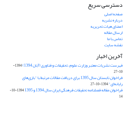
دسترسی سریع
صفحه اصلی
درباره نشریه
اعضای هیات تحریریه
ارسال مقاله
تماس با ما
نقشه سایت
آخرین اخبار
فهرست نشریات معتبر وزارت علوم، تحقیقات و فناوری (آبان 1394)
1394-
10-27
فراخوان تابستان سال 1395 برای دریافت مقالات مرتبط با "بازی‌های
رایانه‌ای"
1394-10-27
فراخوان مقاله فصلنامه تحقیقات فرهنگی ایران سال 1394 و 1395
1394-10-
14
Journal of Iran Cultural Research (JICR) is licensed under a