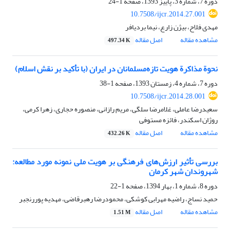
دوره 7، شماره 3، پاییز 1393، صفحه
1-24
10.7508/ijcr.2014.27.001
مهدی فلاح، بیژن زارع، نیما بردیافر
مشاهده مقاله
اصل مقاله
497.34 K
نحوة مذاکرة هویت تازه‌مسلمانان در ایران (با تأکید بر نقش اسلام)
دوره 7، شماره 4، زمستان 1393، صفحه
1-38
10.7508/ijcr.2014.28.001
سعیدرضا عاملی، غلامرضا سلگی، مریم رازانی، منصوره حجاری، زهرا کرمی،
روژان اسکندر، فائزه مستوفی
مشاهده مقاله
اصل مقاله
432.26 K
بررسی تأثیر ارزش‌های فرهنگی بر هویت ملی نمونه مورد مطالعه:
شهروندان شهر کرمان
دوره 8، شماره 1، بهار 1394، صفحه
1-22
حمید نساج، راضیه مهرابی کوشکی، محمودرضا رهبرقاضی، مهدیه پوررنجبر
مشاهده مقاله
اصل مقاله
1.51 M