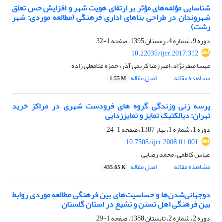
شناسایی مؤلفه‌های مؤثر بر ارتقای هویت شهر و افزایش حس تعلق
شهروندان در طراحی بناهای اداری فرهنگی (مطالعه موردی: شهر
رشت)
دوره 9، شماره 4، زمستان 1395، صفحه
1-32
10.22035/ijcr.2017.312
مهسا صفرنژاد، امیررضا کریمی آذر، حمزه غلامعلی زاده
مشاهده مقاله
اصل مقاله
1.55 M
پرسه زنی وزندگی گروه های فرودست شهری در مراکز خرید
تهران: دیالکتیک تمایز و تمایززدایی
دوره 1، شماره 1، بهار 1387، صفحه
1-24
10.7508/ijcr.2008.01.001
عباس کاظمی، محمد رضایی
مشاهده مقاله
اصل مقاله
435.65 K
دوجهانی‌شدن‌ها و حساسیت‌های بین فرهنگی مطالعه موردی روابط
بین فرهنگی اهل تسنن و تشیع در استان گلستان
دوره 2، شماره 2، تابستان 1388، صفحه
1-29