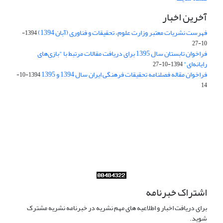
آخرین اخبار
فهرست نشریات معتبر وزارت علوم، تحقیقات و فناوری (آبان 1394)
1394-
10-27
فراخوان تابستان سال 1395 برای دریافت مقالات مرتبط با "بازی‌های
رایانه‌ای"
1394-10-27
فراخوان مقاله فصلنامه تحقیقات فرهنگی ایران سال 1394 و 1395
1394-10-
14
Journal of Iran Cultural Research (JICR) is licensed under a
Creative Commons Attribution 4.0 International
CC-BY 4.0
اشتراک خبرنامه
برای دریافت اخبار و اطلاعیه های مهم نشریه در خبرنامه نشریه مشترک
شوید.