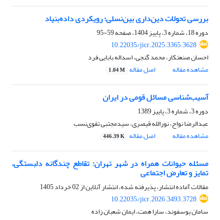
بررسی تحولات دین‌داری بین‌نسلی؛ رویکردی داده‌بنیاد
دوره 18، شماره 3، پاییز 1404، صفحه
59-95
10.22035/jicr.2025.3365.3628
احسان صنعتکار، محمد گنجی، اسداله بابایی فرد
مشاهده مقاله
اصل مقاله
1.04 M
آسیب‌شناسی مسائل قومی در ایران
دوره 3، شماره 3، پاییز 1389
عبدالرضا نواح، نورالله قیصری، سیدمجتبی تقوی‌نسب
مشاهده مقاله
اصل مقاله
446.39 K
مسئله حیوانات همراه در شهر تهران: تقاطع چندگانه دلبستگی،
تمایز و تعارض اجتماعی
مقالات آماده انتشار، پذیرفته شده، انتشار آنلاین از
02 خرداد 1405
10.22035/jicr.2026.3493.3728
سامان یوسفوند، سارا همت، ایمان شعبان زاده