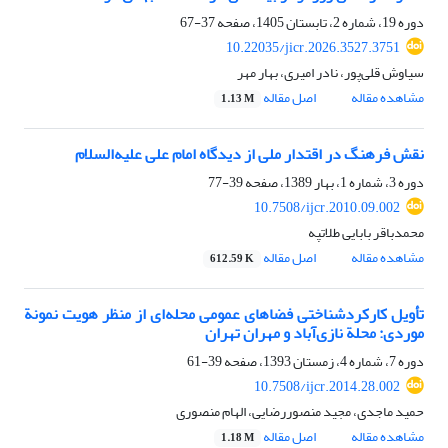
دوره 19، شماره 2، تابستان 1405، صفحه
37-67
10.22035/jicr.2026.3527.3751
سیاوش قلی‌پور، نادر امیری، بهار مهر
مشاهده مقاله
اصل مقاله
1.13 M
نقش فرهنگ در اقتدار ملی از دیدگاه امام علی علیه‌السلام
دوره 3، شماره 1، بهار 1389، صفحه
39-77
10.7508/ijcr.2010.09.002
محمدباقر بابایی طلاتپه
مشاهده مقاله
اصل مقاله
612.59 K
تأویل کارکردشناختی فضاهای عمومی محله‌ای از منظر هویت نمونة
موردی: محلة نازی‌آباد و مهران تهران
دوره 7، شماره 4، زمستان 1393، صفحه
39-61
10.7508/ijcr.2014.28.002
حمید ماجدی، مجید منصوررضایی، الهام منصوری
مشاهده مقاله
اصل مقاله
1.18 M