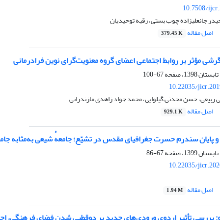
10.7508/ijcr
 حیدر جانعلیزاده چوب بستی، رقیه توحیدیان
اصل مقاله
379.45 K
رشی مؤثر بر روابط اجتماعی اعضای گروه معنویت‌گرای نوین فرادرمانی
67-100
10.22035/jicr.20
ی ربیعی، حسن محدثی گیلوایی، محمد جواد زاهدی مازندرانی
اصل مقاله
929.1 K
 پایان سندرم حسرت جغرافیای مقدس در تشیّع؛ جامعهٔ شیعی به‌مثابه جامع
67-86
10.22035/jicr.20
اصل مقاله
1.94 M
دو: بررسی تأثیر اردوی ورودی‌های جدید بر دوقطبی شدن فضای فرهنگی، ا