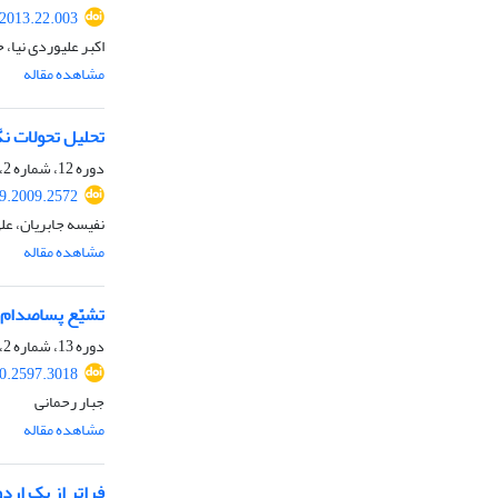
.2013.22.003
اکبر علیوردی نیا،
مشاهده مقاله
تحلیل تحولات نگ
دوره 12، شماره 2، تابستان 1398، صفحه
19.2009.2572
نفیسه جابریان، عل
مشاهده مقاله
تشیّع پساصدام و
دوره 13، شماره 2، تابستان 1399، صفحه
20.2597.3018
جبار رحمانی
مشاهده مقاله
فراتر از یک ار