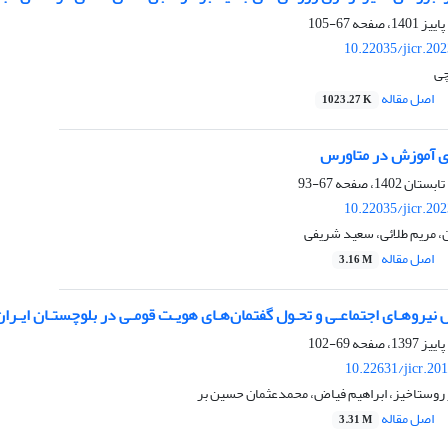
67-105
10.22035/jicr.20
چی
اصل مقاله
1023.27 K
ی آموزش در متاورس
67-93
10.22035/jicr.20
 مریم طلائی، سعید شریفی
اصل مقاله
3.16 M
ش نیروهـای اجتماعـی و تحـول گفتمان‌هـای هویـت قومـی در بلوچستـان ایـران
69-102
10.22631/jicr.20
 روستاخیز، ابراهیم فیاض، محمدعثمان حسین بر
اصل مقاله
3.31 M