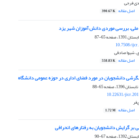
دی فرجی
اصل مقاله
390.67 K
 ملی، بررسی موردی دانش آموزان شهر یزد
65-87
10.7508/ijcr
دی، شیوا صادقی
اصل مقاله
558.83 K
گرشی دانشجویان در مورد فضای اداری در حوزه عمومی دانشگاه
65-88
10.22631/jicr.20
‌فر
اصل مقاله
1.72 M
ی بر گرایش دانشجویان به رفتارهای انحرافی
67-90