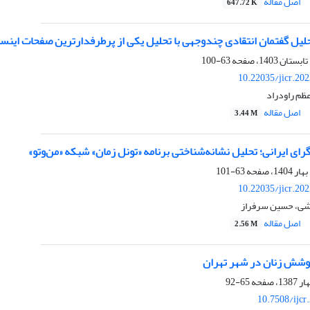
اصل مقاله
647.72 K
یل گفتمان انتقادی چندوجهی با تحلیل یکی از پرطرفدارترین صفحات اینست
63-100
10.22035/jicr.20
عظم راودراد
اصل مقاله
3.44 M
ی ایرانی؛ تحلیل نشانه‌شناختی برنامه «تونل زمان» شبکه «من‌وتو»
63-101
10.22035/jicr.20
شی، حسین سرفراز
اصل مقاله
2.56 M
وشش زنان در شهر تهران
65-92
10.7508/ijcr