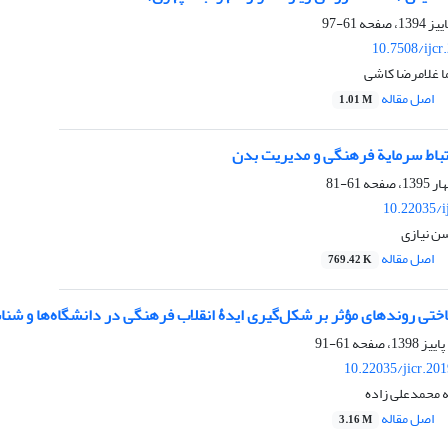
61-97
10.7508/ijcr
ا غلامرضا کاشی
اصل مقاله
1.01 M
رتباط سرمایة فرهنگی و مدیریت بدن
61-81
10.22035/i
ن نیازی
اصل مقاله
769.42 K
ختی روندهای مؤثر بر شکل‌گیری ایدۀ انقلاب فرهنگی در دانشگاه‌ها و شناسا
61-91
10.22035/jicr.20
ه محمدعلی زاده
اصل مقاله
3.16 M