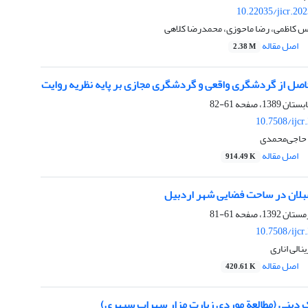
10.22035/jicr.20
اس کاظمی، رضا ماحوزی، محمدرضا کلاهی
اصل مقاله
2.38 M
صل از گردشگری واقعی و گردشگری مجازی بر پایه نظریه روایت
61-82
10.7508/ijcr
 حاجی‌محمدی
اصل مقاله
914.49 K
لان در ساحت فضایی شهر اردبیل
61-81
10.7508/ijcr
الی اناری
اصل مقاله
420.61 K
 دینی (مطالعة موردی زیارت مزار سهراب سپهری)