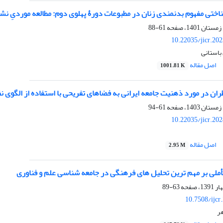
ختی مفهوم بدنمندی زنان در مطبوعات دورۀ پهلوی دوم: مطالعه موردیِ نشر
61-88
10.22035/jicr.20
باستانی
اصل مقاله
1001.81 K
ان در مورد ذهنیت جامعه ایرانی به فضاهای تفریحی با استفاده از الگوی ن
61-94
10.22035/jicr.20
اصل مقاله
2.95 M
أملی بر مهم ترین تحلیل های فرهنگی در جامعه شناسی علم و فناوری
63-89
10.7508/ijcr
هر