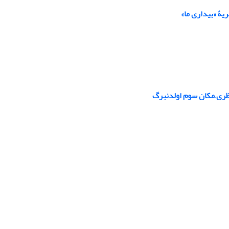
یۀ «بیداری ما»
ظری ِمکان سوم اولدنبرگ